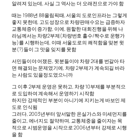
알려져 있는데, 사실 그 역사는 더 오래전으로 가야 함
때는 1988년 88올림픽때, 서울의 도로인프라는 그렇게
좋지 못한데, 고도성장으로 차량판매수요는 급증하자
교통체증이 증가함, 이에, 원할한 대회진행을 위해 나
라님께서는 차량2부제(차량번호 홀수/짝수로 운행가
능)를 시행하는데, 이때 서울도로의 쾌적함을 맞본 윗
분(?)들이 그 맛을 잊지를 못함
서민들이야 어쟀든, 윗분들이야 차량 2대를 번갈아 타
면 해결되는 문제였기에, 차량 2부제가 계속되길 바라
는 사람도 있을정도였으니까
그 이후 2부제 운영은 못하고, 차량 10부제를 부분적으
로 도입하여 계속해서 운영하기 시작함
하지만 강제적인 부분이 아니기에 지키는게 바보인 제
도로 인식됨
그러다, 2003년부터 앞서말한 온실가스와 미세먼지를
줄이고, 에너지도 절약하며, 교통체중을 줄이자는 목
적으로 시범운영을 시작으로 2006년부터 강제로 시행
을 함