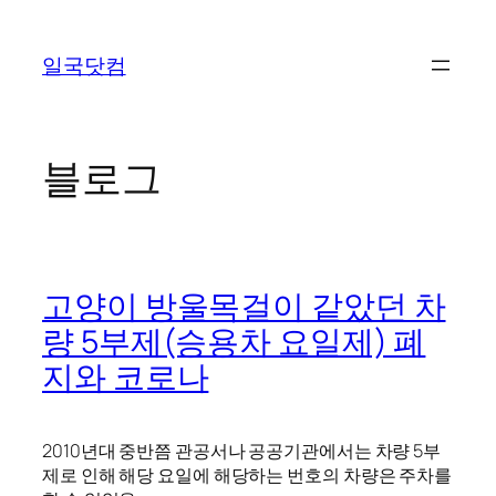
콘
텐
일국닷컴
츠
로
바
로
블로그
가
기
고양이 방울목걸이 같았던 차
량 5부제(승용차 요일제) 폐
지와 코로나
2010년대 중반쯤 관공서나 공공기관에서는 차량 5부
제로 인해 해당 요일에 해당하는 번호의 차량은 주차를